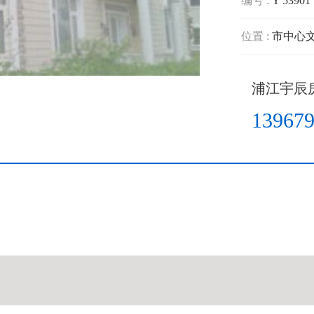
编号 :
Y 53901
位置 :
市中心
浦江宇辰
13967