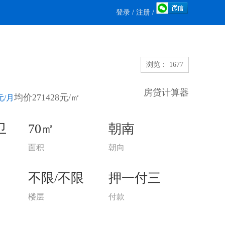
登录
/
注册
/
浏览： 1677
房贷计算器
均价271428元/㎡
元/月
卫
70㎡
朝南
面积
朝向
不限/不限
押一付三
楼层
付款