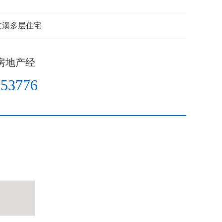
文溪多层住宅
房地产经
953776